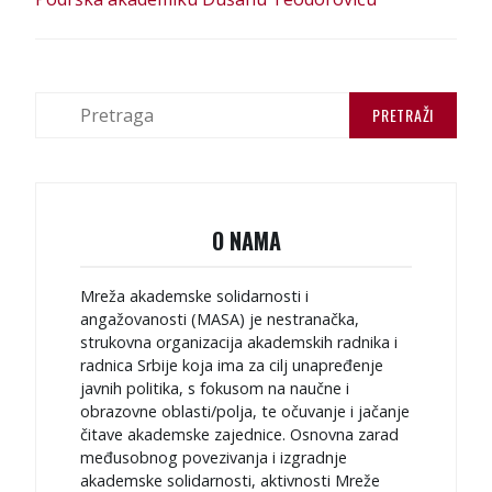
Е
Ч
Л
П
А
р
е
Н
т
К
р
а
А
O NAMA
г
а
з
Mreža akademske solidarnosti i
а
angažovanosti (MASA) je nestranačka,
:
strukovna organizacija akademskih radnika i
radnica Srbije koja ima za cilj unapređenje
javnih politika, s fokusom na naučne i
obrazovne oblasti/polja, te očuvanje i jačanje
čitave akademske zajednice. Osnovna zarad
međusobnog povezivanja i izgradnje
akademske solidarnosti, aktivnosti Mreže