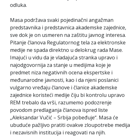
odluka.
Masa podržava svaki pojedinačni angažman
predstavnika i predstavnica akademske zajednice,
sve dok je on usmeren na zaštitu javnog interesa.
Pitanje članova Regulatornog tela za elektronske
medije ne spada direktno u delokrug rada Mase.
Imajući u vidu da je vladajuća stranka upravo i
najodgovornija za stanje u medijima koje je
predmet niza negativnih ocena ekspertske i
međunarodne javnosti, kao i da njeni poslanici
vulgarno vređaju članove i članice akademske
zajednice koristeći medije čiju bi kontrolu upravo
REM trebalo da vrši, razumemo podozrenje
povodom predlaganja članova ispred liste
„Aleksandar Vučić – Srbija pobeđuje“. Masa će
ubuduće pažljivo pratiti ovakve zloupotrebe medija
i nezavisnih institucija i reagovati na njih.