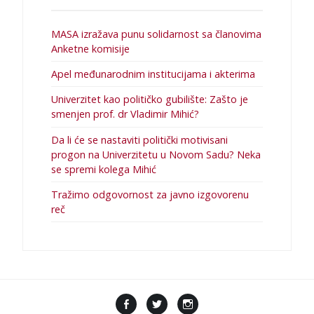
MASA izražava punu solidarnost sa članovima
Anketne komisije
Apel međunarodnim institucijama i akterima
Univerzitet kao političko gubilište: Zašto je
smenjen prof. dr Vladimir Mihić?
Da li će se nastaviti politički motivisani
progon na Univerzitetu u Novom Sadu? Neka
se spremi kolega Mihić
Tražimo odgovornost za javno izgovorenu
reč
F
T
I