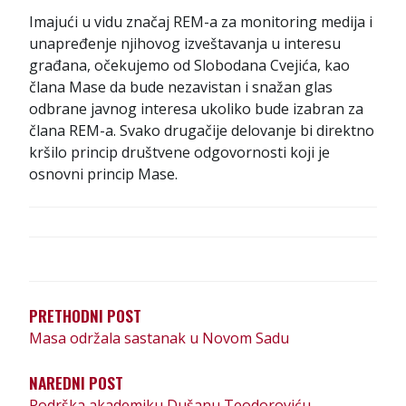
Imajući u vidu značaj REM-a za monitoring medija i
unapređenje njihovog izveštavanja u interesu
građana, očekujemo od Slobodana Cvejića, kao
člana Mase da bude nezavistan i snažan glas
odbrane javnog interesa ukoliko bude izabran za
člana REM-a. Svako drugačije delovanje bi direktno
kršilo princip društvene odgovornosti koji je
osnovni princip Mase.
К
Р
Е
PRETHODNI POST
Т
Masa održala sastanak u Novom Sadu
А
NAREDNI POST
Њ
Podrška akademiku Dušanu Teodoroviću