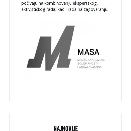
počivaju na kombinovanju ekspertskog,
aktivističkog rada, kao i rada na zagovaranju.
NAJNOVIJE