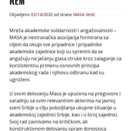
REM
:
Objavljeno
02/14/2020
od strane
MASA
Vesti
Mreža akademske solidarnosti i angažovanosti –
MASA je nestranačka asocijacija formirana sa
ciljem da okupi sve pripadnice i pripadnike
akademske zajednice koji su spremni da se
angažuju na jačanju glasa struke kroz zalaganje za
konzistentnu primenu osnovnih principa
akademskog rada i njihovu odbranu kad su
ugroženi.
U svom delovanju Masa je upućena na pregovore i
saradnju sa svim relevantnim akterima na javnoj
sceni Srbije u cilju poboljšanja ukupne situacije u
akademskoj zajednici Srbije, kao i u široj zajednici.
Svoj rad zasnivamo na kritičkom, ali
konstruktivnom delovanju spram donosioca