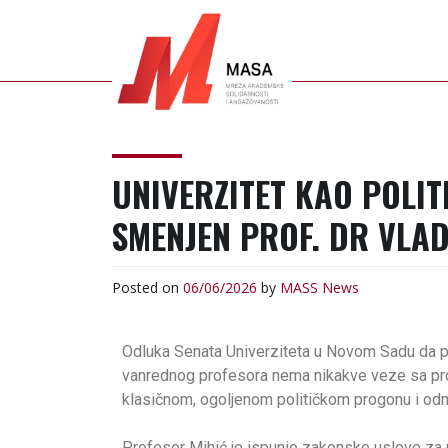
MASS
NETWORK OF
ACADEMIC SOLIDARITY
UNIVERZITET KAO POLIT
AND ENGAGEMENT
SMENJEN PROF. DR VLAD
Posted on
06/06/2026
by
MASS
News
Odluka Senata Univerziteta u Novom Sadu da pr
vanrednog profesora nema nikakve veze sa pr
klasičnom, ogoljenom političkom progonu i odm
Profesor Mihić je ispunio zakonske uslove za re