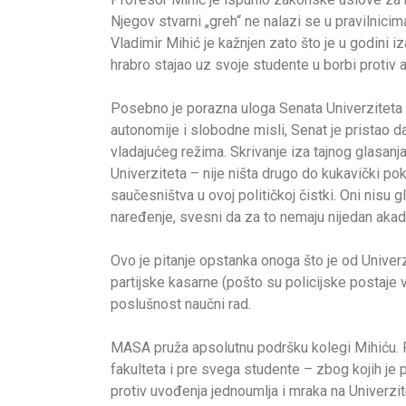
Njegov stvarni „greh“ ne nalazi se u pravilnic
Vladimir Mihić je kažnjen zato što je u godini 
hrabro stajao uz svoje studente u borbi protiv aut
Posebno je porazna uloga Senata Univerzite
autonomije i slobodne misli, Senat je pristao d
vladajućeg režima. Skrivanje iza tajnog glasanj
Univerziteta – nije ništa drugo do kukavički p
saučesništva u ovoj političkoj čistki. Oni nisu g
naređenje, svesni da za to nemaju nijedan aka
Ovo je pitanje opstanka onoga što je od Univer
partijske kasarne (pošto su policijske postaje 
poslušnost naučni rad.
MASA pruža apsolutnu podršku kolegi Mihiću. 
fakulteta i pre svega studente – zbog kojih je
protiv uvođenja jednoumlja i mraka na Univerzit