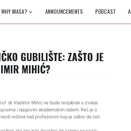
WHY MASA?
ANNOUNCEMENTS
PODCAST
A
IČKO GUBILIŠTE: ZAŠTO JE
IMIR MIHIĆ?
of. dr Vladimir Mihić ne bude reizabran u zvanje
opisima i njegovim akademskim radom. Reč je o
azdi režima nad profesorom koji je odbio da ćuti.
izbor, što nije bilo dovoljno da ostane na poslu.