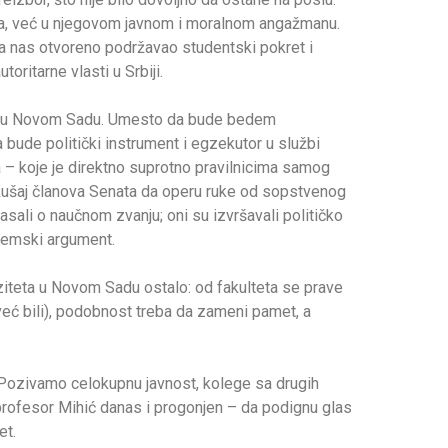
ima, već u njegovom javnom i moralnom angažmanu.
iza nas otvoreno podržavao studentski pokret i
oritarne vlasti u Srbiji.
ta u Novom Sadu. Umesto da bude bedem
a bude politički instrument i egzekutor u službi
a – koje je direktno suprotno pravilnicima samog
okušaj članova Senata da operu ruke od sopstvenog
lasali o naučnom zvanju; oni su izvršavali političko
demski argument.
ziteta u Novom Sadu ostalo: od fakulteta se prave
već bili), podobnost treba da zameni pamet, a
Pozivamo celokupnu javnost, kolege sa drugih
 profesor Mihić danas i progonjen – da podignu glas
et.