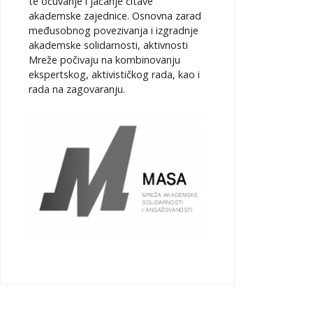
te očuvanje i jačanje čitave
akademske zajednice. Osnovna zarad
međusobnog povezivanja i izgradnje
akademske solidarnosti, aktivnosti
Mreže počivaju na kombinovanju
ekspertskog, aktivističkog rada, kao i
rada na zagovaranju.