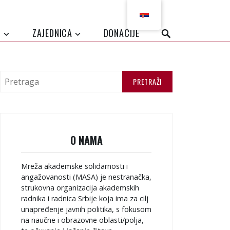
I
ZAJEDNICA
DONACIJE
O NAMA
Mreža akademske solidarnosti i
angažovanosti (MASA) je nestranačka,
strukovna organizacija akademskih
radnika i radnica Srbije koja ima za cilj
unapređenje javnih politika, s fokusom
na naučne i obrazovne oblasti/polja,