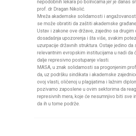
nepodobnih lekara po bolnicama jer je danas 
prof. dr Dragan Nikolić.
Mreža akademske solidarnosti i angažovanosti 
se može obratiti da zaštiti akademske građane
Ustav i zakone ove države, zajedno sa drugim 
dosadašnja upozorenja i šta više, svakim potez
uzurpacije državnih struktura. Ostaje jedino d
relevantnim evropskim institucijama u nadi da ć
dalje represivno postupanje vlasti.
MASA, u znak solidarnosti sa progonjenim pro
da, uz podršku sindikata i akademske zajednic
ovoj vlasti, oličenoj u plagijatima i lažnim dipl
pozivamo zaposlene u ovim sektorima da reaguju
represivnih mera, koje će nesumnjivo biti sve 
da ih u tome podrže.