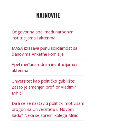
NAJNOVIJE
Odgovor na apel međunarodnim
institucijama i akterima
MASA izražava punu solidarnost sa
članovima Anketne komisije
Apel međunarodnim institucijama i
akterima
Univerzitet kao političko gubilište:
Zašto je smenjen prof. dr Vladimir
Mihić?
Da li će se nastaviti politički motivisani
progon na Univerzitetu u Novom
Sadu? Neka se spremi kolega Mihić