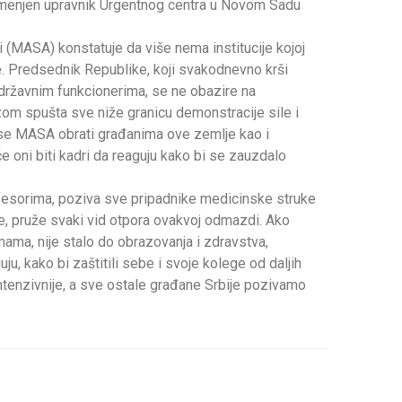
smenjen upravnik Urgentnog centra u Novom Sadu
(MASA) konstatuje da više nema institucije kojoj
. Predsednik Republike, koji svakodnevno krši
državnim funkcionerima, se ne obazire na
om spušta sve niže granicu demonstracije sile i
a se MASA obrati građanima ove zemlje kao i
e oni biti kadri da reaguju kako bi se zauzdalo
fesorima, poziva sve pripadnike medicinske struke
e, pruže svaki vid otpora ovakvoj odmazdi. Ako
omama, nije stalo do obrazovanja i zdravstva,
, kako bi zaštitili sebe i svoje kolege od daljih
intenzivnije, a sve ostale građane Srbije pozivamo