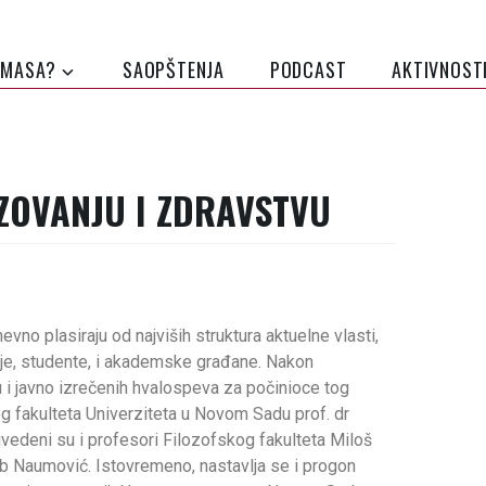
 MASA?
SAOPŠTENJA
PODCAST
AKTIVNOST
ZOVANJU I ZDRAVSTVU
no plasiraju od najviših struktura aktuelne vlasti,
nje, studente, i akademske građane. Nakon
 i javno izrečenih hvalospeva za počinioce tog
g fakulteta Univerziteta u Novom Sadu prof. dr
vedeni su i profesori Filozofskog fakulteta Miloš
ub Naumović. Istovremeno, nastavlja se i progon