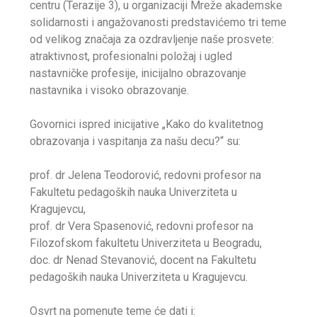
centru (Terazije 3), u organizaciji Mreže akademske
solidarnosti i angažovanosti predstavićemo tri teme
od velikog značaja za ozdravljenje naše prosvete:
atraktivnost, profesionalni položaj i ugled
nastavničke profesije, inicijalno obrazovanje
nastavnika i visoko obrazovanje.
Govornici ispred inicijative „Kako do kvalitetnog
obrazovanja i vaspitanja za našu decu?“ su:
prof. dr Jelena Teodorović, redovni profesor na
Fakultetu pedagoških nauka Univerziteta u
Kragujevcu,
prof. dr Vera Spasenović, redovni profesor na
Filozofskom fakultetu Univerziteta u Beogradu,
doc. dr Nenad Stevanović, docent na Fakultetu
pedagoških nauka Univerziteta u Kragujevcu.
Osvrt na pomenute teme će dati i: