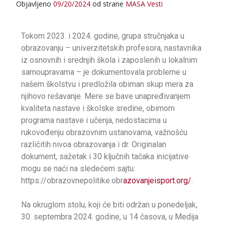
Objavljeno
09/20/2024
od strane
MASA
Vesti
Tokom 2023. i 2024. godine, grupa stručnjaka u
obrazovanju – univerzitetskih profesora, nastavnika
iz osnovnih i srednjih škola i zaposlenih u lokalnim
samoupravama – je dokumentovala probleme u
našem školstvu i predložila obiman skup mera za
njihovo rešavanje. Mere se bave unapređivanjem
kvaliteta nastave i školske sredine, obimom
programa nastave i učenja, nedostacima u
rukovođenju obrazovnim ustanovama, važnošću
različitih nivoa obrazovanja i dr. Originalan
dokument, sažetak i 30 ključnih tačaka inicijative
mogu se naći na sledećem sajtu:
https://obrazovnepolitike.obr
azovanjeisport.org/
.
Na okruglom stolu, koji će biti održan u ponedeljak,
30. septembra 2024. godine, u 14 časova, u Medija