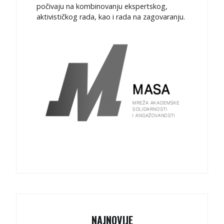
počivaju na kombinovanju ekspertskog,
aktivističkog rada, kao i rada na zagovaranju.
NAJNOVIJE