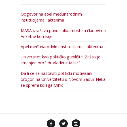
Odgovor na apel međunarodnim
institucijama i akterima
MASA izražava punu solidarnost sa članovima
Anketne komisije
Apel međunarodnim institucijama i akterima
Univerzitet kao političko gubilište: Zašto je
smenjen prof. dr Vladimir Mihić?
Da li će se nastaviti politički motivisani
progon na Univerzitetu u Novom Sadu? Neka
se spremi kolega Mihić