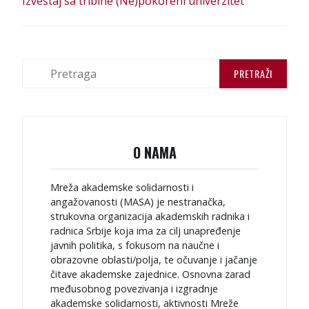
Izveštaj sa tribine (Ne)pokoreni univerzitet
O NAMA
Mreža akademske solidarnosti i
angažovanosti (MASA) je nestranačka,
strukovna organizacija akademskih radnika i
radnica Srbije koja ima za cilj unapređenje
javnih politika, s fokusom na naučne i
obrazovne oblasti/polja, te očuvanje i jačanje
čitave akademske zajednice. Osnovna zarad
međusobnog povezivanja i izgradnje
akademske solidarnosti, aktivnosti Mreže