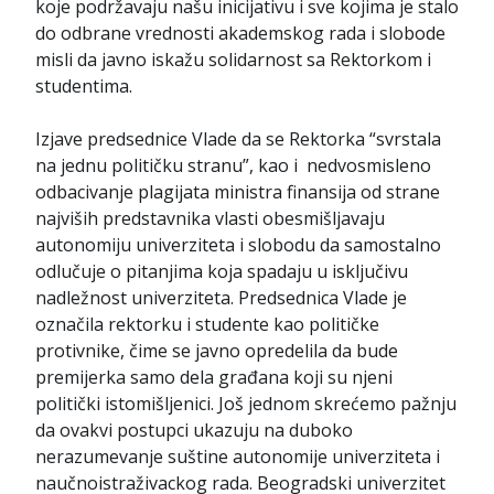
koje podržavaju našu inicijativu i sve kojima je stalo
do odbrane vrednosti akademskog rada i slobode
misli da javno iskažu solidarnost sa Rektorkom i
studentima.
Izjave predsednice Vlade da se Rektorka “svrstala
na jednu političku stranu”, kao i nedvosmisleno
odbacivanje plagijata ministra finansija od strane
najviših predstavnika vlasti obesmišljavaju
autonomiju univerziteta i slobodu da samostalno
odlučuje o pitanjima koja spadaju u isključivu
nadležnost univerziteta. Predsednica Vlade je
označila rektorku i studente kao političke
protivnike, čime se javno opredelila da bude
premijerka samo dela građana koji su njeni
politički istomišljenici. Još jednom skrećemo pažnju
da ovakvi postupci ukazuju na duboko
nerazumevanje suštine autonomije univerziteta i
naučnoistraživackog rada. Beogradski univerzitet