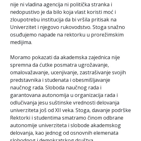
nije ni vladina agencija ni politička stranka i
nedopustivo je da bilo koja vlast koristi moć i
zloupotrebu institucija da bi vršila pritisak na
Univerzitet i njegovo rukovodstvo. Stoga snažno
osuđujemo napade na rektorku u prorežimskim
medijima.
Moramo pokazati da akademska zajednica nije
spremna da ćutke posmatra ugrožavanje,
omalovažavanje, ucenjivanje, zastrašivanje svojih
predstavnika i studenata i obesmišljavanje
naučnog rada. Sloboda naučnog rada i
garantovana autonomija u organizacija rada i
odlučivanja jesu suštinske vrednosti delovanja
univerziteta još od XII veka. Stoga, davanje podrške
Rektorki i studentima smatramo činom odbrane
autonomije univerziteta i slobode akademskog
delovanja, kao jednog od osnovnih elemenata
slobodnog i demokratskog društva.