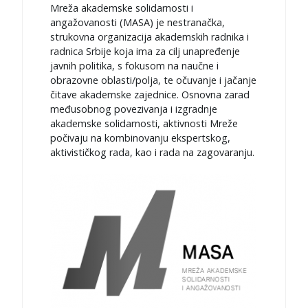
з
Mreža akademske solidarnosti i
а
angažovanosti (MASA) je nestranačka,
:
strukovna organizacija akademskih radnika i
radnica Srbije koja ima za cilj unapređenje
javnih politika, s fokusom na naučne i
obrazovne oblasti/polja, te očuvanje i jačanje
čitave akademske zajednice. Osnovna zarad
međusobnog povezivanja i izgradnje
akademske solidarnosti, aktivnosti Mreže
počivaju na kombinovanju ekspertskog,
aktivističkog rada, kao i rada na zagovaranju.