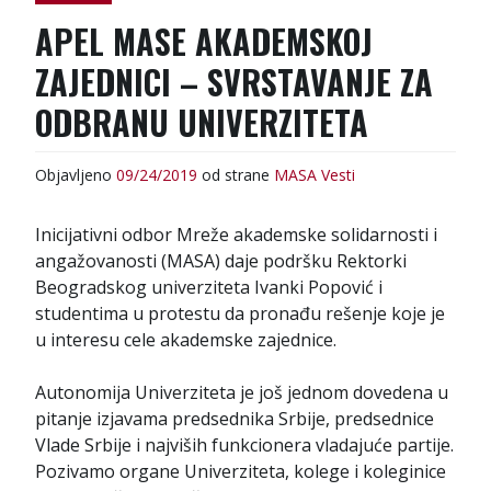
:
APEL MASE AKADEMSKOJ
ZAJEDNICI – SVRSTAVANJE ZA
ODBRANU UNIVERZITETA
Objavljeno
09/24/2019
od strane
MASA
Vesti
Inicijativni odbor Mreže akademske solidarnosti i
angažovanosti (MASA) daje podršku Rektorki
Beogradskog univerziteta Ivanki Popović i
studentima u protestu da pronađu rešenje koje je
u interesu cele akademske zajednice.
Autonomija Univerziteta je još jednom dovedena u
pitanje izjavama predsednika Srbije, predsednice
Vlade Srbije i najviših funkcionera vladajuće partije.
Pozivamo organe Univerziteta, kolege i koleginice