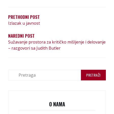
Р
Е
PRETHODNI POST
Т
Izlazak u javnost
А
NAREDNI POST
Њ
Sužavanje prostora za kritičko mišljenje i delovanje
Е
– razgovori sa Judith Butler
Ч
Л
А
П
Н
р
е
К
т
р
А
а
O NAMA
г
а