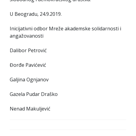
U Beogradu, 24.9.2019.
Inicijativni odbor Mreže akademske solidarnosti i
angažovanosti
Dalibor Petrović
Đorđe Pavićević
Galjina Ognjanov
Gazela Pudar Draško
Nenad Makuljević
К