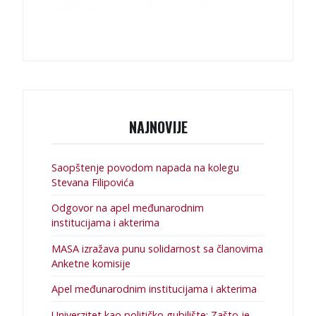
NAJNOVIJE
Saopštenje povodom napada na kolegu
Stevana Filipovića
Odgovor na apel međunarodnim
institucijama i akterima
MASA izražava punu solidarnost sa članovima
Anketne komisije
Apel međunarodnim institucijama i akterima
Univerzitet kao političko gubilište: Zašto je