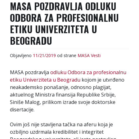
:
MASA POZDRAVLJA ODLUKU
ODBORA ZA PROFESIONALNU
ETIKU UNIVERZITETA U
BEOGRADU
Objavljeno
11/21/2019
od strane
MASA
Vesti
MASA pozdravlja
odluku Odbora za profesionalnu
etiku Univerziteta u Beogradu
kojom je utvrđeno
neakademsko ponašanje, odnosno plagijat,
aktuelnog Ministra finansija Republike Srbije,
Siniše Malog, prilikom izrade svoje doktorske
disertacije.
Ovim još nije stavljena tačka na aferu koja je
ozbiljno uzdrmala kredibilitet i integritet