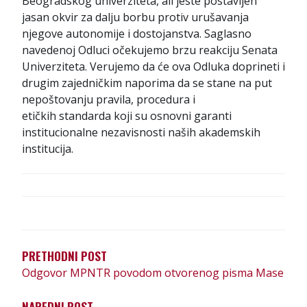
Beogradskog univerziteta, ali jeste postavljen
jasan okvir za dalju borbu protiv urušavanja
njegove autonomije i dostojanstva. Saglasno
navedenoj Odluci očekujemo brzu reakciju Senata
Univerziteta. Verujemo da će ova Odluka doprineti i
drugim zajedničkim naporima da se stane na put
nepoštovanju pravila, procedura i
etičkih standarda koji su osnovni garanti
institucionalne nezavisnosti naših akademskih
institucija.
К
Р
Е
PRETHODNI POST
Т
Odgovor MPNTR povodom otvorenog pisma Mase
А
NAREDNI POST