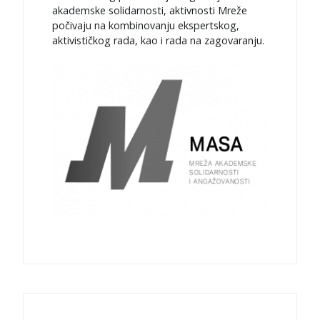
akademske solidarnosti, aktivnosti Mreže
počivaju na kombinovanju ekspertskog,
aktivističkog rada, kao i rada na zagovaranju.