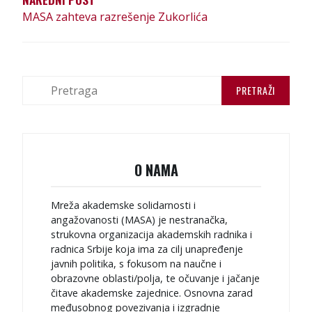
Њ
MASA zahteva razrešenje Zukorlića
Е
Ч
Л
П
А
р
е
Н
т
К
р
а
А
O NAMA
г
а
з
Mreža akademske solidarnosti i
а
angažovanosti (MASA) je nestranačka,
:
strukovna organizacija akademskih radnika i
radnica Srbije koja ima za cilj unapređenje
javnih politika, s fokusom na naučne i
obrazovne oblasti/polja, te očuvanje i jačanje
čitave akademske zajednice. Osnovna zarad
međusobnog povezivanja i izgradnje