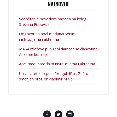
NAJNOVIJE
Saopštenje povodom napada na kolegu
Stevana Filipovića
Odgovor na apel međunarodnim
institucijama i akterima
MASA izražava punu solidarnost sa članovima
Anketne komisije
Apel međunarodnim institucijama i akterima
Univerzitet kao političko gubilište: Zašto je
smenjen prof. dr Vladimir Mihić?
F
T
I