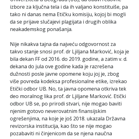
izbore za ključna tela i da ih valjano konstituiše, pa
tako ni danas nema Etičku komisiju, kojoj bi mogli
da se prijave slučajevi plagijata i drugih oblika
neakademskog ponašanja.
Nije nikakva tajna da najveću odgovornost za
takvo stanje snosi prof. dr Ljiljana Marković, koja je
bila dekan FF od 2016. do 2019. godine, a zatim v. d.
dekana do jula ove godine kada je razrešena
dužnosti posle javne opomene koju joj je, zbog
više povreda kodeksa profesionalne etike, izrekao
Etički odbor UB. No, ta javna opomena otkriva tek
deo moralnog lika prof. dr Ljiljane Marković. Etički
odbor UB se, po prirodi stvari, nije mogao baviti
njenim gotovo neverovatnim finansijskim
ogrešenjima, na koje je još 2018. ukazala Državna
revizorska institucija, kao što se nije mogao
pozabaviti ni činjenicom da se njena naučna