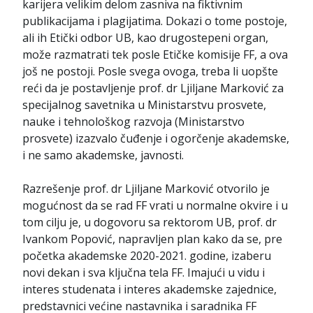
karijera velikim delom zasniva na fiktivnim
publikacijama i plagijatima. Dokazi o tome postoje,
ali ih Etički odbor UB, kao drugostepeni organ,
može razmatrati tek posle Etičke komisije FF, a ova
još ne postoji. Posle svega ovoga, treba li uopšte
reći da je postavljenje prof. dr Ljiljane Marković za
specijalnog savetnika u Ministarstvu prosvete,
nauke i tehnološkog razvoja (Ministarstvo
prosvete) izazvalo čuđenje i ogorčenje akademske,
i ne samo akademske, javnosti.
Razrešenje prof. dr Ljiljane Marković otvorilo je
mogućnost da se rad FF vrati u normalne okvire i u
tom cilju je, u dogovoru sa rektorom UB, prof. dr
Ivankom Popović, napravljen plan kako da se, pre
početka akademske 2020-2021. godine, izaberu
novi dekan i sva ključna tela FF. Imajući u vidu i
interes studenata i interes akademske zajednice,
predstavnici većine nastavnika i saradnika FF