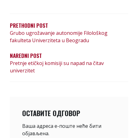
К
Р
Е
PRETHODNI POST
Т
Grubo ugrožavanje autonomije Filološkog
А
fakulteta Univerziteta u Beogradu
Њ
NAREDNI POST
Е
Pretnje etičkoj komisiji su napad na čitav
Ч
univerzitet
Л
А
Н
К
ОСТАВИТЕ ОДГОВОР
А
Ваша адреса е-поште неће бити
објављена.