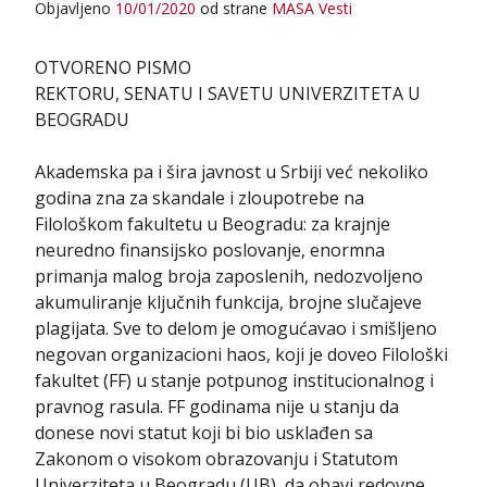
:
Objavljeno
10/01/2020
od strane
MASA
Vesti
OTVORENO PISMO
REKTORU, SENATU I SAVETU UNIVERZITETA U
BEOGRADU
Akademska pa i šira javnost u Srbiji već nekoliko
godina zna za skandale i zloupotrebe na
Filološkom fakultetu u Beogradu: za krajnje
neuredno finansijsko poslovanje, enormna
primanja malog broja zaposlenih, nedozvoljeno
akumuliranje ključnih funkcija, brojne slučajeve
plagijata. Sve to delom je omogućavao i smišljeno
negovan organizacioni haos, koji je doveo Filološki
fakultet (FF) u stanje potpunog institucionalnog i
pravnog rasula. FF godinama nije u stanju da
donese novi statut koji bi bio usklađen sa
Zakonom o visokom obrazovanju i Statutom
Univerziteta u Beogradu (UB), da obavi redovne