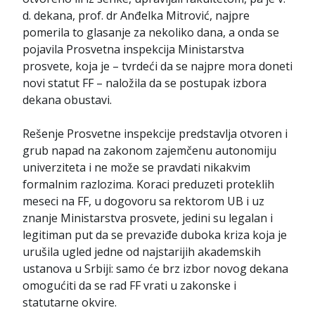
d. dekana, prof. dr Anđelka Mitrović, najpre
pomerila to glasanje za nekoliko dana, a onda se
pojavila Prosvetna inspekcija Ministarstva
prosvete, koja je – tvrdeći da se najpre mora doneti
novi statut FF – naložila da se postupak izbora
dekana obustavi.
Rešenje Prosvetne inspekcije predstavlja otvoren i
grub napad na zakonom zajemčenu autonomiju
univerziteta i ne može se pravdati nikakvim
formalnim razlozima. Koraci preduzeti proteklih
meseci na FF, u dogovoru sa rektorom UB i uz
znanje Ministarstva prosvete, jedini su legalan i
legitiman put da se prevaziđe duboka kriza koja je
urušila ugled jedne od najstarijih akademskih
ustanova u Srbiji: samo će brz izbor novog dekana
omogućiti da se rad FF vrati u zakonske i
statutarne okvire.