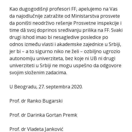
Kao dugogodišnji profesori FF, apelujemo na Vas
da najodlučnije zatražite od Ministarstva prosvete
da poništi neodrživo rešenje Prosvetne inspekcije i
time dâ svoj doprinos sređivanju prilika na FF. Svaki
drugi ishod imao bi nesagledive posledice po
odnos između vlasti i akademske zajednice u Srbiji,
jer bi – a to sigurno niko ne želi – ozbiljno ugrozio
autonomiju univerziteta, bez koje ni UB ni drugi
univerziteti u Srbiji ne mogu uspešno da odgovore
svojim složenim zadacima.
U Beogradu, 27. septembra 2020.
Prof. dr Ranko Bugarski
Prof. dr Darinka Gortan Premk
Prof. dr Vladeta Janković