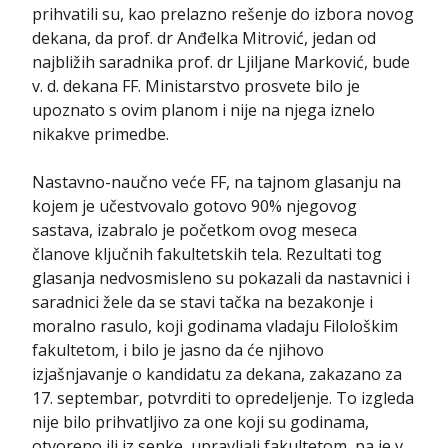
prihvatili su, kao prelazno rešenje do izbora novog
dekana, da prof. dr Anđelka Mitrović, jedan od
najbližih saradnika prof. dr Ljiljane Marković, bude
v. d. dekana FF. Ministarstvo prosvete bilo je
upoznato s ovim planom i nije na njega iznelo
nikakve primedbe.
Nastavno-naučno veće FF, na tajnom glasanju na
kojem je učestvovalo gotovo 90% njegovog
sastava, izabralo je početkom ovog meseca
članove ključnih fakultetskih tela. Rezultati tog
glasanja nedvosmisleno su pokazali da nastavnici i
saradnici žele da se stavi tačka na bezakonje i
moralno rasulo, koji godinama vladaju Filološkim
fakultetom, i bilo je jasno da će njihovo
izjašnjavanje o kandidatu za dekana, zakazano za
17. septembar, potvrditi to opredeljenje. To izgleda
nije bilo prihvatljivo za one koji su godinama,
otvoreno ili iz senke, upravljali fakultetom, pa je v.