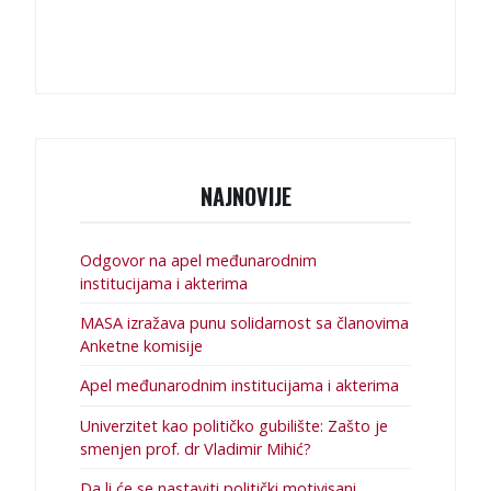
NAJNOVIJE
Odgovor na apel međunarodnim
institucijama i akterima
MASA izražava punu solidarnost sa članovima
Anketne komisije
Apel međunarodnim institucijama i akterima
Univerzitet kao političko gubilište: Zašto je
smenjen prof. dr Vladimir Mihić?
Da li će se nastaviti politički motivisani