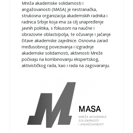
з
Mreža akademske solidarnosti i
а
angažovanosti (MASA) je nestranačka,
:
strukovna organizacija akademskih radnika i
radnica Srbije koja ima za cilj unapređenje
javnih politika, s fokusom na naučne i
obrazovne oblasti/polja, te očuvanje i jačanje
čitave akademske zajednice. Osnovna zarad
međusobnog povezivanja i izgradnje
akademske solidarnosti, aktivnosti Mreže
počivaju na kombinovanju ekspertskog,
aktivističkog rada, kao i rada na zagovaranju.