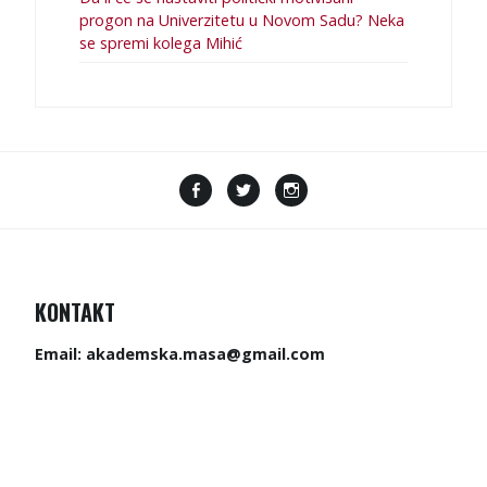
progon na Univerzitetu u Novom Sadu? Neka
se spremi kolega Mihić
F
T
I
a
w
n
c
i
s
e
t
t
b
t
a
KONTAKT
o
e
g
o
r
r
Email:
akademska.masa@gmail.com
k
a
m