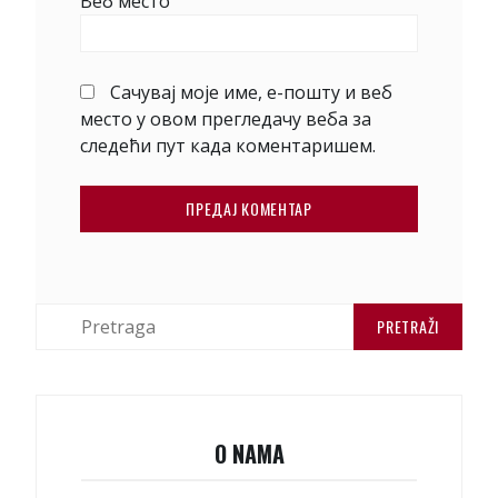
Веб место
Сачувај моје име, е-пошту и веб
место у овом прегледачу веба за
следећи пут када коментаришем.
П
р
е
т
р
а
O NAMA
г
а