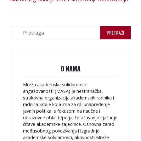
O NAMA
Mreža akademske solidarnosti i
angažovanosti (MASA) je nestranačka,
strukovna organizacija akademskih radnika i
radnica Srbije koja ima za cilj unapređenje
javnih politika, s fokusom na naučne i
obrazovne oblasti/polja, te očuvanje i jačanje
čitave akademske zajednice. Osnovna zarad
međusobnog povezivanja i izgradnje
akademske solidarnosti, aktivnosti Mreže