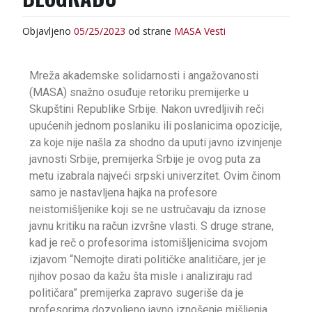
Objavljeno
05/25/2023
od strane
MASA
Vesti
Mreža akademske solidarnosti i angažovanosti
(MASA) snažno osuđuje retoriku premijerke u
Skupštini Republike Srbije. Nakon uvredljivih reči
upućenih jednom poslaniku ili poslanicima opozicije,
za koje nije našla za shodno da uputi javno izvinjenje
javnosti Srbije, premijerka Srbije je ovog puta za
metu izabrala najveći srpski univerzitet. Ovim činom
samo je nastavljena hajka na profesore
neistomišljenike koji se ne ustručavaju da iznose
javnu kritiku na račun izvršne vlasti. S druge strane,
kad je reč o profesorima istomišljenicima svojom
izjavom “Nemojte dirati političke analitičare, jer je
njihov posao da kažu šta misle i analiziraju rad
političara” premijerka zapravo sugeriše da je
profesorima dozvoljeno javno iznošenje mišljenja