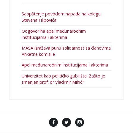
Saopštenje povodom napada na kolegu
Stevana Filipovića
Odgovor na apel međunarodnim
institucijama i akterima
MASA izražava punu solidarnost sa članovima
Anketne komisije
Apel međunarodnim institucijama i akterima
Univerzitet kao političko gubilište: Zašto je
smenjen prof. dr Vladimir Mihić?