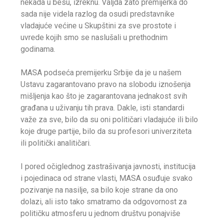
nekada u besu, izreknu. Valjda zato premijerka do
sada nije videla razlog da osudi predstavnike
vladajuće većine u Skupštini za sve prostote i
uvrede kojih smo se naslušali u prethodnim
godinama.
MASA podseća premijerku Srbije da je u našem
Ustavu zagarantovano pravo na slobodu iznošenja
mišljenja kao što je zagarantovana jednakost svih
građana u uživanju tih prava. Dakle, isti standardi
važe za sve, bilo da su oni političari vladajuće ili bilo
koje druge partije, bilo da su profesori univerziteta
ili politički analitičari.
I pored očiglednog zastrašivanja javnosti, institucija
i pojedinaca od strane vlasti, MASA osuđuje svako
pozivanje na nasilje, sa bilo koje strane da ono
dolazi, ali isto tako smatramo da odgovornost za
političku atmosferu u jednom društvu ponajviše