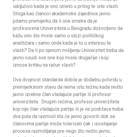
isključivo kada je ono izneto u prilog te iste vlasti.
Stoga kao članovi akademske zajednice javno
pitamo premijerku da li ona smatra da je
profesorima Univerziteta u Beogradu dozvoljeno da
kažu ono što misle samo u ulozi političkog
analitičara i samo onda kada je to u interesu te
vlasti? Da li po njenom mišljenju Univerzitet treba da
javno osudi sve one koji misle drugačije i koji
iznose kritiku na račun vlasti?
Ova dvojnost standarda dobila je dodatnu potvrdu u
premijerkinom stavu da nema istu težinu kada nešto
javno izrekne član vladajuće partije ili profesor
univerziteta. Drugim rečima, profesor univerziteta
koji nije član vladajuće partije ili je ne podržava treba
dva puta da razmisli šta će javno govoriti dok se
članovima partije može tolerisati čak i izostajanje
procesa razmišljanja pre nego što nešto javno,