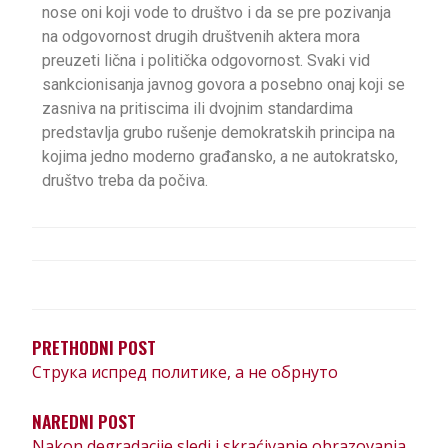
nose oni koji vode to društvo i da se pre pozivanja
na odgovornost drugih društvenih aktera mora
preuzeti lična i politička odgovornost. Svaki vid
sankcionisanja javnog govora a posebno onaj koji se
zasniva na pritiscima ili dvojnim standardima
predstavlja grubo rušenje demokratskih principa na
kojima jedno moderno građansko, a ne autokratsko,
društvo treba da počiva.
PRETHODNI POST
Струка испред политике, а не обрнуто
NAREDNI POST
Nakon degradacije sledi i skraćivanje obrazovanja