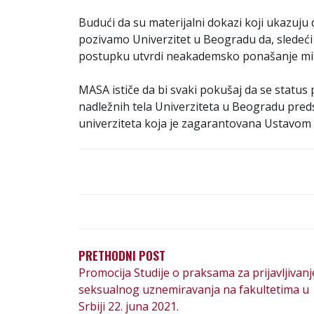
Budući da su materijalni dokazi koji ukazuju
pozivamo Univerzitet u Beogradu da, slede
postupku utvrdi neakademsko ponašanje mi
MASA ističe da bi svaki pokušaj da se statu
nadležnih tela Univerziteta u Beogradu preds
univerziteta koja je zagarantovana Ustavom 
К
Р
Е
PRETHODNI POST
Promocija Studije o praksama za prijavljivanj
Т
seksualnog uznemiravanja na fakultetima u
А
Srbiji 22. juna 2021.