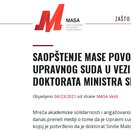
П
р
е
ZAŠTO
с
к
о
MASA
MREŽA AKADEMSKE
ч
SOLIDARNOSTI I
SAOPŠTENJE MASE POVO
и
ANGAŽOVANOSTI
н
UPRAVNOG SUDA U VEZI
а
с
DOKTORATA MINISTRA S
а
д
р
Objavljeno
06/23/2021
od strane
MASA
Vesti
ж
а
Mreža akademske solidarnosti i angažovanos
ј
danas preneli mediji o tome da je Upravni s
kojoj je potvrđeno da je doktorat Siniše Malo