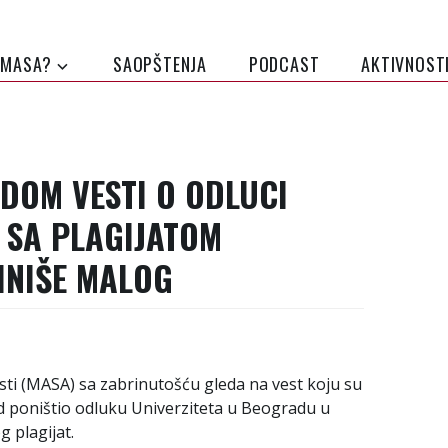
 MASA?
SAOPŠTENJA
PODCAST
AKTIVNOST
DOM VESTI O ODLUCI
 SA PLAGIJATOM
INIŠE MALOG
ti (MASA) sa zabrinutošću gleda na vest koju su
ud poništio odluku Univerziteta u Beogradu u
g plagijat.