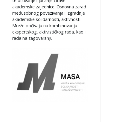
te očuvanje i jačanje čitave
akademske zajednice. Osnovna zarad
međusobnog povezivanja i izgradnje
akademske solidarnosti, aktivnosti
Mreže počivaju na kombinovanju
ekspertskog, aktivističkog rada, kao i
rada na zagovaranju.