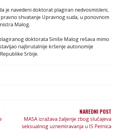
 da je navedeni doktorat plagiran nedvosmisleni,
ći pravno shvatanje Upravnog suda, u ponovnom
nistra Malog.
s plagiranog doktorata Siniše Malog rešava mimo
tavljao najbrutalnije kršenje autonomije
Republike Srbije.
NAREDNI POST
e
MASA izražava žaljenje zbog slučajeva
seksualnog uznemiravanja u IS Petnica