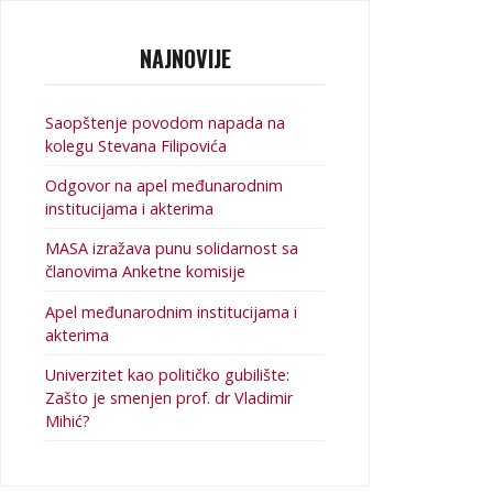
NAJNOVIJE
Saopštenje povodom napada na
kolegu Stevana Filipovića
Odgovor na apel međunarodnim
institucijama i akterima
MASA izražava punu solidarnost sa
članovima Anketne komisije
Apel međunarodnim institucijama i
akterima
Univerzitet kao političko gubilište:
Zašto je smenjen prof. dr Vladimir
Mihić?