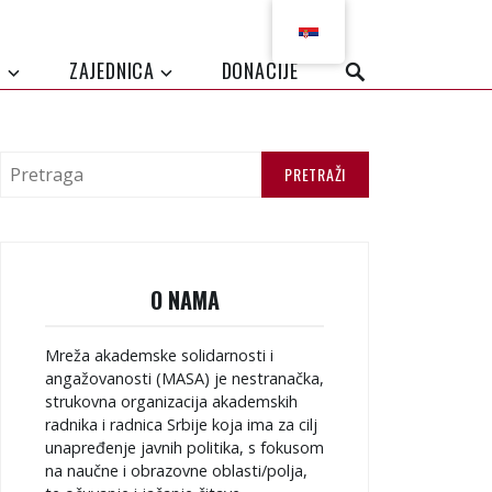
I
ZAJEDNICA
DONACIJE
П
Р
Е
Т
Р
А
П
Ж
р
И
е
т
р
а
O NAMA
г
а
з
Mreža akademske solidarnosti i
а
angažovanosti (MASA) je nestranačka,
:
strukovna organizacija akademskih
radnika i radnica Srbije koja ima za cilj
unapređenje javnih politika, s fokusom
na naučne i obrazovne oblasti/polja,